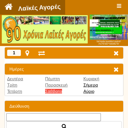
`
Λαϊκές Αγορές
Πατήστε εδώ για να δείτε την εκπομπή
την Τρίτη 9:00 μμ και κάθε Τρίτη
1
Ημέρες
Δευτέρα
Πέμπτη
Κυριακή
Τρίτη
Παρασκευή
Σήμερα
Τετάρτη
Σάββατο
Αύριο
Διεύθυνση