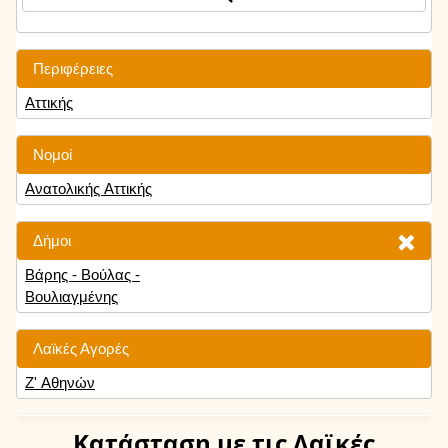
Περιφέρειες
Αττικής
Νομοί
Ανατολικής Αττικής
Δήμοι
Βάρης - Βούλας -
Βουλιαγμένης
Λαϊκές Αγορές
Ζ' Αθηνών
Κατάσταση
με τις Λαϊκές