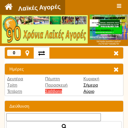
`
Λαϊκές Αγορές
Πατήστε εδώ για να δείτε την εκπομπή
την Τρίτη 9:00 μμ και κάθε Τρίτη
0
Ημέρες
Δευτέρα
Πέμπτη
Κυριακή
Τρίτη
Παρασκευή
Σήμερα
Τετάρτη
Σάββατο
Αύριο
Διεύθυνση