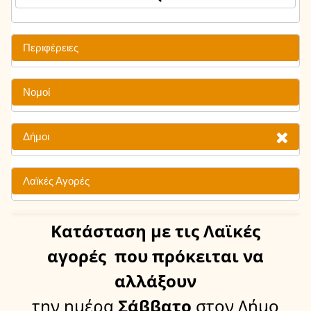
Περιφέρειες
Νομοί
Δήμοι
Λαϊκές Αγορές
Κατάσταση
με τις Λαϊκές
αγορές
που πρόκειται να
αλλάξουν
την ημέρα
Σάββατο
στον Δήμο