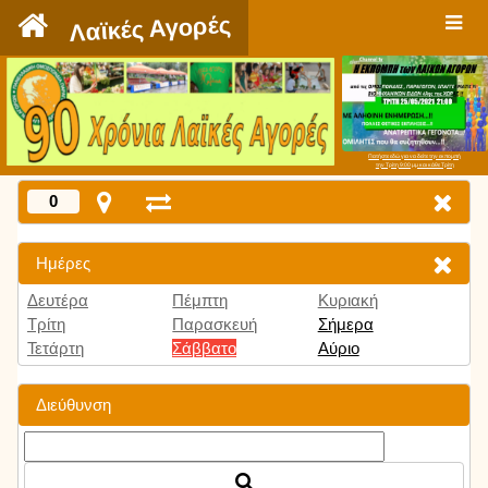
`
Λαϊκές Αγορές
Πατήστε εδώ για να δείτε την εκπομπή
την Τρίτη 9:00 μμ και κάθε Τρίτη
0
Ημέρες
Δευτέρα
Πέμπτη
Κυριακή
Τρίτη
Παρασκευή
Σήμερα
Τετάρτη
Σάββατο
Αύριο
Διεύθυνση