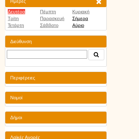
Ημέρες
Δευτέρα
Πέμπτη
Κυριακή
Τρίτη
Παρασκευή
Σήμερα
Τετάρτη
Σάββατο
Αύριο
Διεύθυνση
Περιφέρειες
Νομοί
Δήμοι
Λαϊκές Αγορές