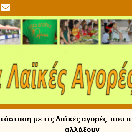
τάσταση
με τις Λαϊκές αγορές
που π
αλλάξουν