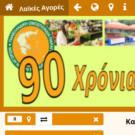
`
Λαϊκές Αγορές
0
Κα