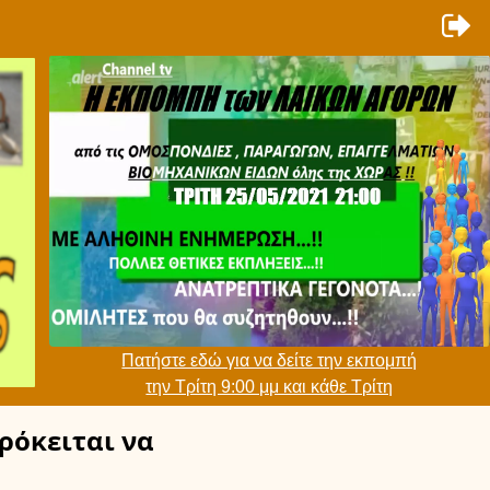
Πατήστε εδώ για να δείτε την εκπομπή
την Τρίτη 9:00 μμ και κάθε Τρίτη
ρόκειται να