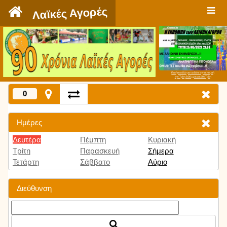
`
Λαϊκές Αγορές
Πατήστε εδώ για να δείτε την εκπομπή
την Τρίτη 9:00 μμ και κάθε Τρίτη
0
Ημέρες
Δευτέρα
Πέμπτη
Κυριακή
Τρίτη
Παρασκευή
Σήμερα
Τετάρτη
Σάββατο
Αύριο
Διεύθυνση