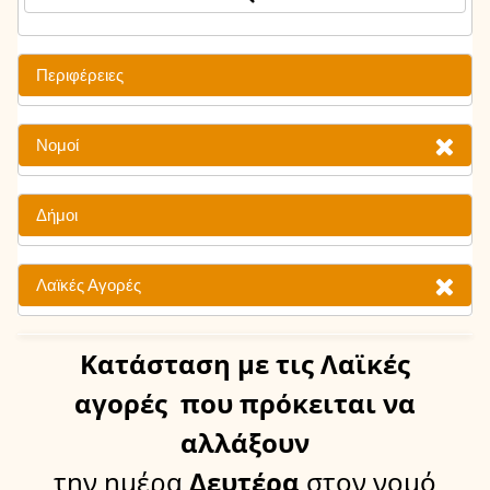
Περιφέρειες
Νομοί
Δήμοι
Λαϊκές Αγορές
Κατάσταση
με τις Λαϊκές
αγορές
που πρόκειται να
αλλάξουν
την ημέρα
Δευτέρα
στον νομό