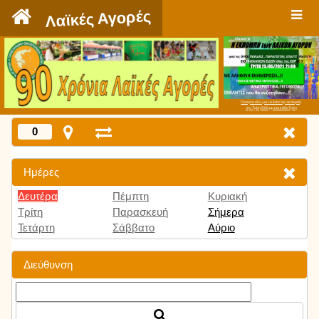
`
Λαϊκές Αγορές
Πατήστε εδώ για να δείτε την εκπομπή
την Τρίτη 9:00 μμ και κάθε Τρίτη
0
Ημέρες
Δευτέρα
Πέμπτη
Κυριακή
Τρίτη
Παρασκευή
Σήμερα
Τετάρτη
Σάββατο
Αύριο
Διεύθυνση