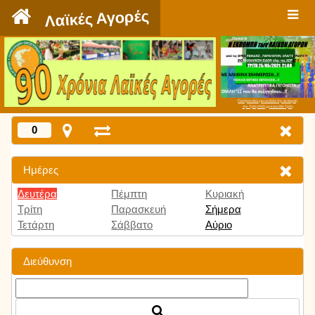
`
Λαϊκές Αγορές
Πατήστε εδώ για να δείτε την εκπομπή
την Τρίτη 9:00 μμ και κάθε Τρίτη
0
Ημέρες
Δευτέρα
Πέμπτη
Κυριακή
Τρίτη
Παρασκευή
Σήμερα
Τετάρτη
Σάββατο
Αύριο
Διεύθυνση