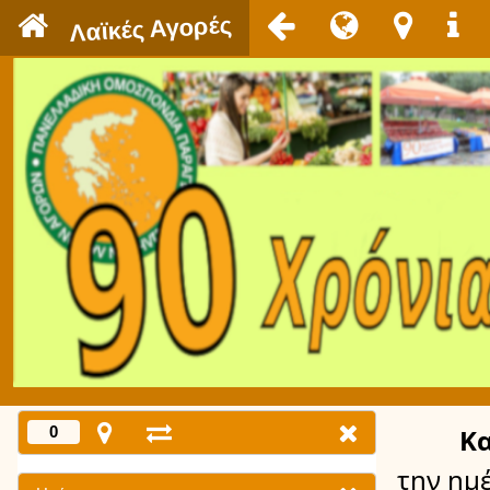
`
Λαϊκές Αγορές
0
Κ
την ημ