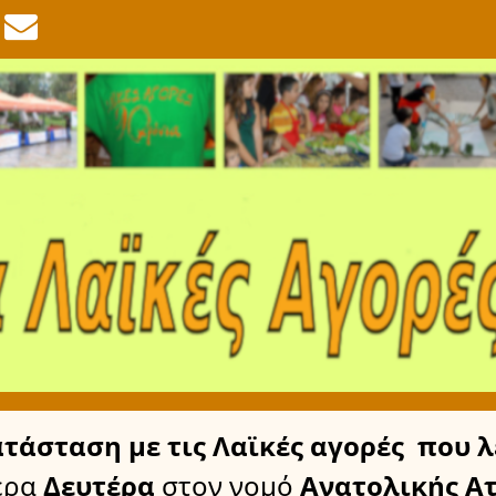
ατάσταση
με τις Λαϊκές αγορές
που λ
έρα
Δευτέρα
στον νομό
Ανατολικής Ατ