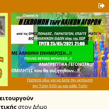
Πατήστε εδώ για να δείτε την εκπομπή
την Τρίτη 9:00 μμ και κάθε Τρίτη
ειτουργούν
τικής
στον Δήμο