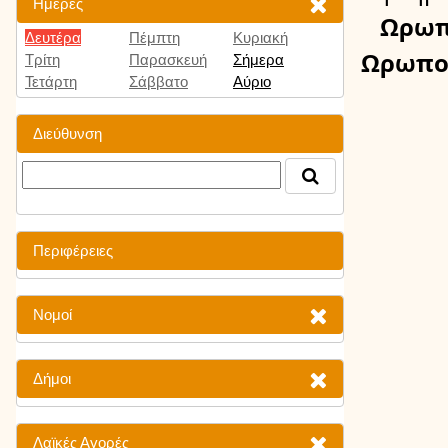
Ημέρες
Ωρω
Δευτέρα
Πέμπτη
Κυριακή
Ωρωπο
Τρίτη
Παρασκευή
Σήμερα
Τετάρτη
Σάββατο
Αύριο
Διεύθυνση
Περιφέρειες
Νομοί
Δήμοι
Λαϊκές Αγορές