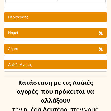
Περιφέρειες
Νομοί
Δήμοι
Λαϊκές Αγορές
Κατάσταση
με τις Λαϊκές
αγορές
που πρόκειται να
αλλάξουν
την ημέρα
Δευτέρα
στον νομό