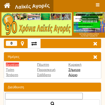
`
Λαϊκές Αγορές
Πατήστε εδώ για να δείτε την εκπομπή
την Τρίτη 9:00 μμ και κάθε Τρίτη
0
Ημέρες
Δευτέρα
Πέμπτη
Κυριακή
Τρίτη
Παρασκευή
Σήμερα
Τετάρτη
Σάββατο
Αύριο
Διεύθυνση