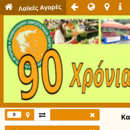
`
Λαϊκές Αγορές
0
Κα