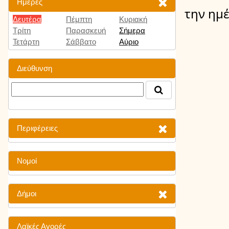
Ημέρες
την ημ
Δευτέρα
Πέμπτη
Κυριακή
Τρίτη
Παρασκευή
Σήμερα
Τετάρτη
Σάββατο
Αύριο
Διεύθυνση
Περιφέρειες
Νομοί
Δήμοι
Λαϊκές Αγορές