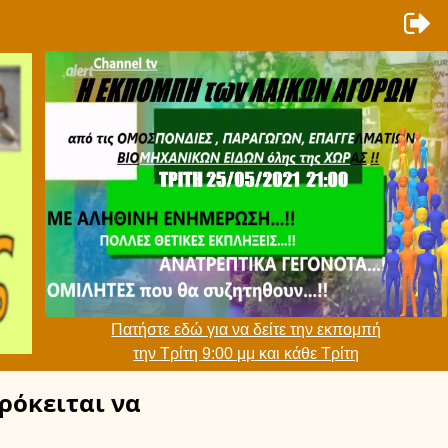
Πατήστε εδώ για να δείτε την εκπομπή
την Τρίτη 9:00 μμ και κάθε Τρίτη
ρόκειται να