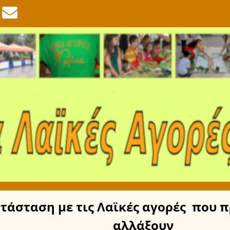
τάσταση
με τις Λαϊκές αγορές
που π
αλλάξουν