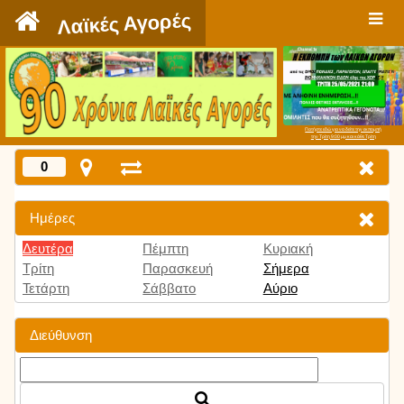
`
Λαϊκές Αγορές
Πατήστε εδώ για να δείτε την εκπομπή
την Τρίτη 9:00 μμ και κάθε Τρίτη
0
Ημέρες
Δευτέρα
Πέμπτη
Κυριακή
Τρίτη
Παρασκευή
Σήμερα
Τετάρτη
Σάββατο
Αύριο
Διεύθυνση