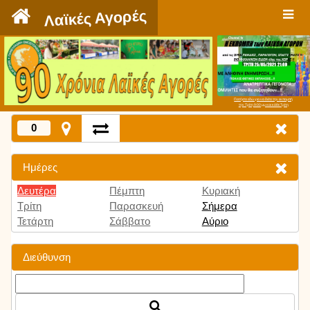
`
Λαϊκές Αγορές
Πατήστε εδώ για να δείτε την εκπομπή
την Τρίτη 9:00 μμ και κάθε Τρίτη
0
Ημέρες
Δευτέρα
Πέμπτη
Κυριακή
Τρίτη
Παρασκευή
Σήμερα
Τετάρτη
Σάββατο
Αύριο
Διεύθυνση