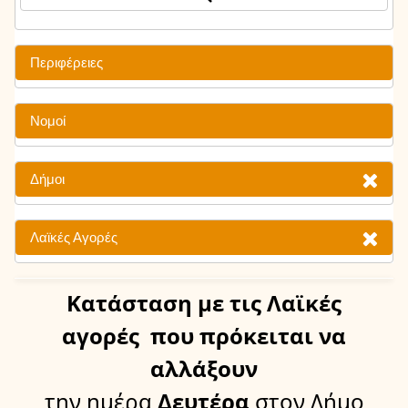
Περιφέρειες
Νομοί
Δήμοι
Λαϊκές Αγορές
Κατάσταση
με τις Λαϊκές
αγορές
που πρόκειται να
αλλάξουν
την ημέρα
Δευτέρα
στον Δήμο