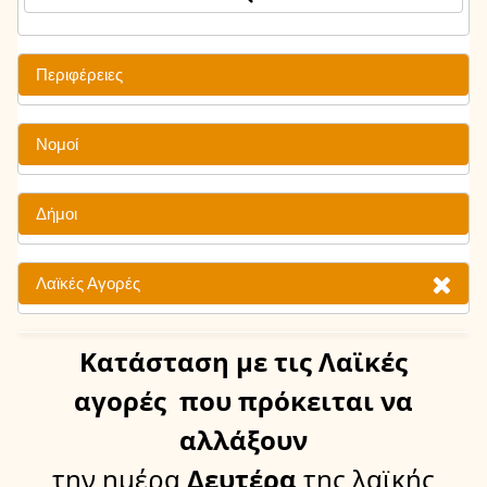
Περιφέρειες
Νομοί
Δήμοι
Λαϊκές Αγορές
Κατάσταση
με τις Λαϊκές
αγορές
που πρόκειται να
αλλάξουν
την ημέρα
Δευτέρα
της λαϊκής