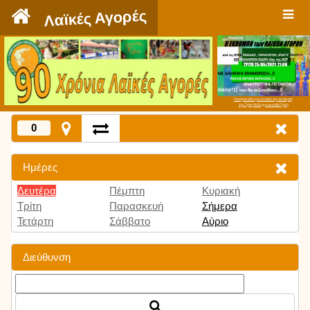
`
Λαϊκές Αγορές
Πατήστε εδώ για να δείτε την εκπομπή
την Τρίτη 9:00 μμ και κάθε Τρίτη
0
Ημέρες
Δευτέρα
Πέμπτη
Κυριακή
Τρίτη
Παρασκευή
Σήμερα
Τετάρτη
Σάββατο
Αύριο
Διεύθυνση