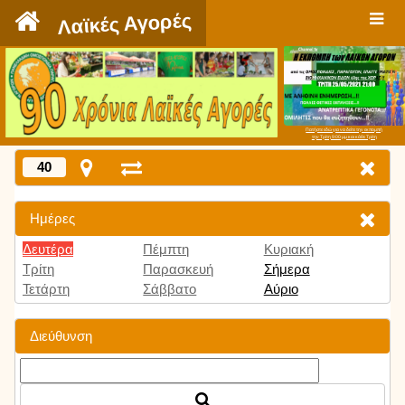
`
Λαϊκές Αγορές
Πατήστε εδώ για να δείτε την εκπομπή
την Τρίτη 9:00 μμ και κάθε Τρίτη
40
Ημέρες
Δευτέρα
Πέμπτη
Κυριακή
Τρίτη
Παρασκευή
Σήμερα
Τετάρτη
Σάββατο
Αύριο
Διεύθυνση