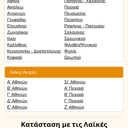
Αθήνα
Παπάγου - Χαλαργός
Αιγάλεω
Πειραιά
Αχαρνών
Περάματος
Γλυφάδας
Περιστέρι
Ελευσίνας
Ραφήνας - Πικερμίου
Ζωγράφου
Σαλαμίνας
Ιλιον
Σαρωνικού
Καλλιθέας
Φιλοθέη/Ψυχικού
Κερατσινίου - Δραπετσώνας
Φυλής
Κηφισιά
Ωρωπού
Λαϊκές Αγορές
Α' Αθηνών
Στ' Αθηνών
Β' Αθηνών
Α' Πειραιά
Γ' Αθηνών
Β' Πειραιά
Δ' Αθηνών
Γ' Πειραιά
Ε' Αθηνών
Ζ' Αθηνών
Κατάσταση
με τις Λαϊκές