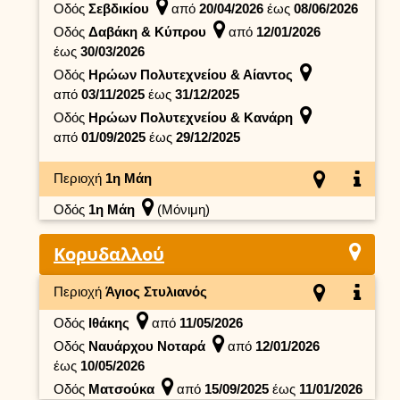
Οδός
Σεβδικίου
από
20/04/2026
έως
08/06/2026
Οδός
Δαβάκη & Κύπρου
από
12/01/2026
έως
30/03/2026
Οδός
Ηρώων Πολυτεχνείου & Αίαντος
από
03/11/2025
έως
31/12/2025
Οδός
Ηρώων Πολυτεχνείου & Κανάρη
από
01/09/2025
έως
29/12/2025
Περιοχή
1η Μάη
Οδός
1η Μάη
(Μόνιμη)
Κορυδαλλού
Περιοχή
Άγιος Στυλιανός
Οδός
Ιθάκης
από
11/05/2026
Οδός
Ναυάρχου Νοταρά
από
12/01/2026
έως
10/05/2026
Οδός
Ματσούκα
από
15/09/2025
έως
11/01/2026