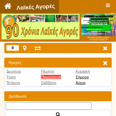
`
Λαϊκές Αγορές
Πατήστε εδώ για να δείτε την εκπομπή
την Τρίτη 9:00 μμ και κάθε Τρίτη
0
Ημέρες
Δευτέρα
Πέμπτη
Κυριακή
Τρίτη
Παρασκευή
Σήμερα
Τετάρτη
Σάββατο
Αύριο
Διεύθυνση