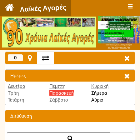
`
Λαϊκές Αγορές
Πατήστε εδώ για να δείτε την εκπομπή
την Τρίτη 9:00 μμ και κάθε Τρίτη
0
Ημέρες
Δευτέρα
Πέμπτη
Κυριακή
Τρίτη
Παρασκευή
Σήμερα
Τετάρτη
Σάββατο
Αύριο
Διεύθυνση