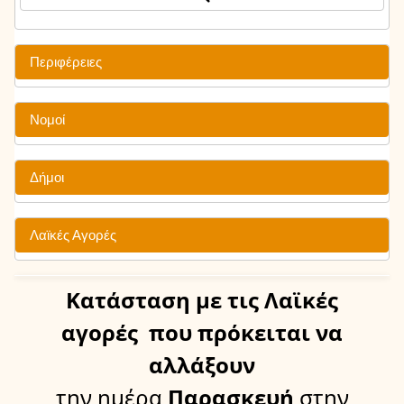
Περιφέρειες
Νομοί
Δήμοι
Λαϊκές Αγορές
Κατάσταση
με τις Λαϊκές
αγορές
που πρόκειται να
αλλάξουν
την ημέρα
Παρασκευή
στην