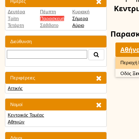
Ημέρες
Κεντρ
Δευτέρα
Πέμπτη
Κυριακή
Τρίτη
Παρασκευή
Σήμερα
Τετάρτη
Σάββατο
Αύριο
Παρασ
Διεύθυνση
Αθήν
Περιοχή
Οδός
Ξε
Περιφέρειες
Αττικής
Νομοί
Κεντρικός Τομέας
Αθηνών
Δήμοι