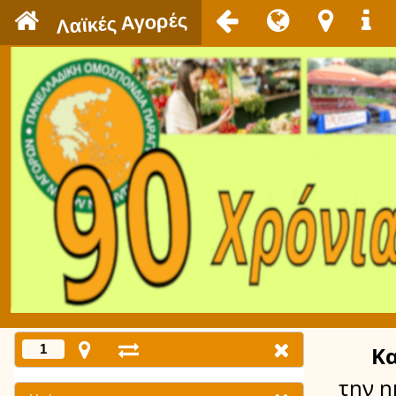
`
Λαϊκές Αγορές
1
Κ
την 