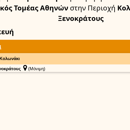
ικός Τομέας Αθηνών
στην Περιοχή
Κολ
Ξενοκράτους
κευή
α
Κολωνάκι
νοκράτους
(Μόνιμη)