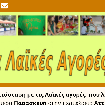
ατάσταση
με τις Λαϊκές αγορές
που λ
ημέρα
Παρασκευή
στην περιφέρεια
Αττ