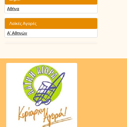
Αθήνα
Λαϊκές Αγορές
Α' Αθηνών