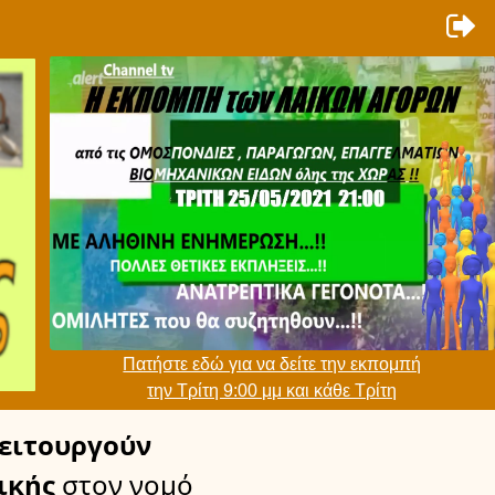
Πατήστε εδώ για να δείτε την εκπομπή
την Τρίτη 9:00 μμ και κάθε Τρίτη
ειτουργούν
ικής
στον νομό