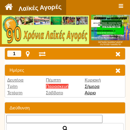
`
Λαϊκές Αγορές
Πατήστε εδώ για να δείτε την εκπομπή
την Τρίτη 9:00 μμ και κάθε Τρίτη
1
Ημέρες
Δευτέρα
Πέμπτη
Κυριακή
Τρίτη
Παρασκευή
Σήμερα
Τετάρτη
Σάββατο
Αύριο
Διεύθυνση