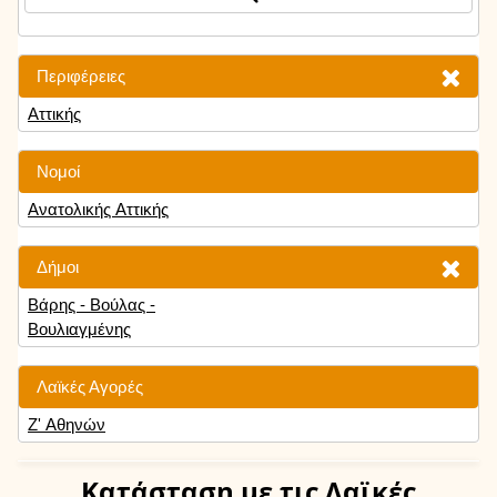
Περιφέρειες
Αττικής
Νομοί
Ανατολικής Αττικής
Δήμοι
Βάρης - Βούλας -
Βουλιαγμένης
Λαϊκές Αγορές
Ζ' Αθηνών
Κατάσταση
με τις Λαϊκές