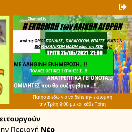
Πατήστε εδώ για να δείτε την εκπομπή
την Τρίτη 9:00 μμ και κάθε Τρίτη
ειτουργούν
την Περιοχή
Νέο