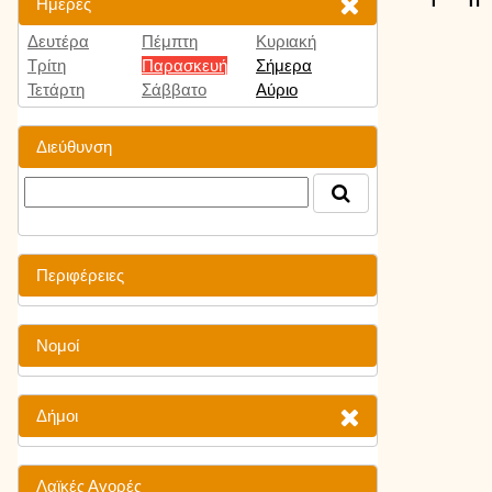
Ημέρες
Δευτέρα
Πέμπτη
Κυριακή
Τρίτη
Παρασκευή
Σήμερα
Τετάρτη
Σάββατο
Αύριο
Διεύθυνση
Περιφέρειες
Νομοί
Δήμοι
Λαϊκές Αγορές