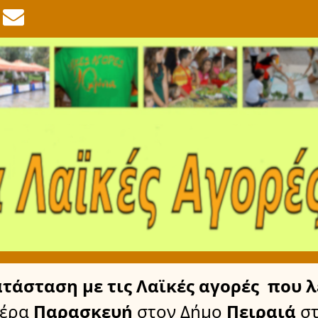
ατάσταση
με τις Λαϊκές αγορές
που λ
μέρα
Παρασκευή
στον Δήμο
Πειραιά
σ