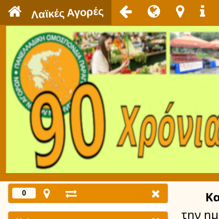
`
Λαϊκές Αγορές
0
Κ
την η