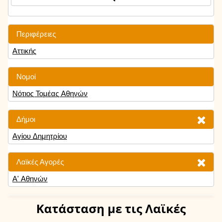
Περιφέρειες
Αττικής
Νομοί
Νότιος Τομέας Αθηνών
Δήμοι
Αγίου Δημητρίου
Λαϊκές Αγορές
Α' Αθηνών
Κατάσταση
με τις Λαϊκές