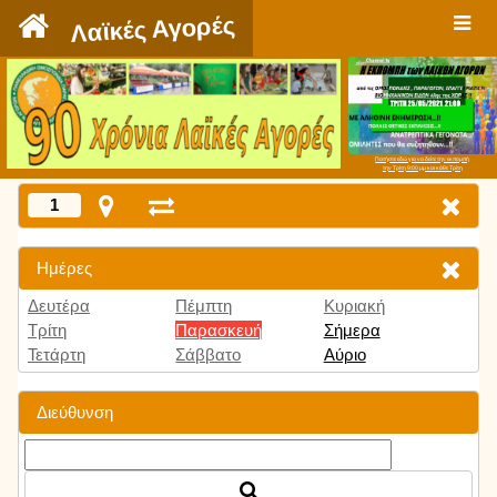
`
Λαϊκές Αγορές
Πατήστε εδώ για να δείτε την εκπομπή
την Τρίτη 9:00 μμ και κάθε Τρίτη
1
Ημέρες
Δευτέρα
Πέμπτη
Κυριακή
Τρίτη
Παρασκευή
Σήμερα
Τετάρτη
Σάββατο
Αύριο
Διεύθυνση