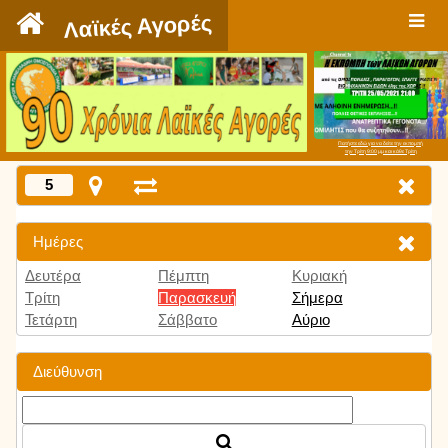
`
Λαϊκές Αγορές
Πατήστε εδώ για να δείτε την εκπομπή
την Τρίτη 9:00 μμ και κάθε Τρίτη
5
Ημέρες
Δευτέρα
Πέμπτη
Κυριακή
Τρίτη
Παρασκευή
Σήμερα
Τετάρτη
Σάββατο
Αύριο
Διεύθυνση