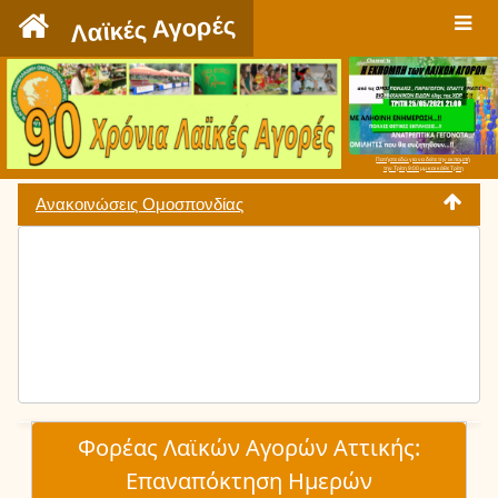
`
Λαϊκές Αγορές
Πατήστε εδώ για να δείτε την εκπομπή
την Τρίτη 9:00 μμ και κάθε Τρίτη
Ανακοινώσεις Ομοσπονδίας
Φορέας Λαϊκών Αγορών Αττικής:
Επαναπόκτηση Ημερών