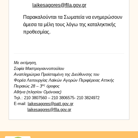
laikesagores@flla.gov.gr
Παρακαλούνται τα Σωματεία να ενημερώσουν
άμεσα τα μέλη τους λόγω της καταληκτικής
προθεσμίας.
Με εκτίμηση,
Σοφία Μαστρογιαννοπούλου
Αναπληρώτρια Προϊσταμένη της Διεύθυνσης του
Φορέα Λειτουργίας Λαϊκών Αγορών Περιφέρειας Αττικής
ος
Πειραιώς 28 – 3
όροφος
Αθήνα (πλησίον Ομόνοιας)
Τηλ.: 210 3807560 – 210 3806575- 210 3824972
E
-
mail
:
laikesagores
@
patt
.
gov
.
gr
laikesagores@flla.gov.gr