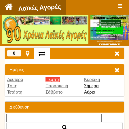
`
Λαϊκές Αγορές
Πατήστε εδώ για να δείτε την εκπομπή
την Τρίτη 9:00 μμ και κάθε Τρίτη
0
Ημέρες
Δευτέρα
Πέμπτη
Κυριακή
Τρίτη
Παρασκευή
Σήμερα
Τετάρτη
Σάββατο
Αύριο
Διεύθυνση