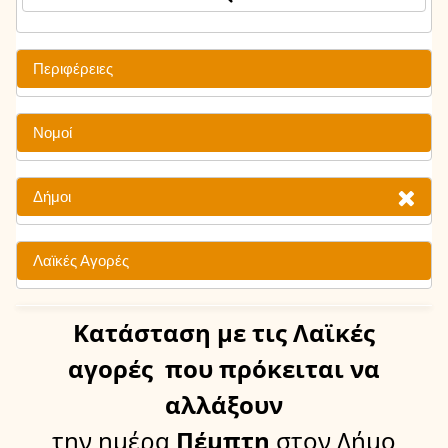
Περιφέρειες
Νομοί
Δήμοι
Λαϊκές Αγορές
Κατάσταση
με τις Λαϊκές
αγορές
που πρόκειται να
αλλάξουν
την ημέρα
Πέμπτη
στον Δήμο